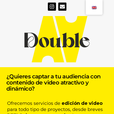
I
E
n
n
s
v
t
e
a
l
g
o
r
p
a
e
m
¿Quieres captar a tu audiencia con
contenido de video atractivo y
dinámico?
Ofrecemos servicios de
edición de video
para todo tipo de proyectos, desde breves