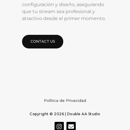
configuración y diseño, asegurando
que tu stream sea profesional y
atractivo desde el primer momento.
CONTACT US
Política de Privacidad
Copyright © 2026 | Double AA Studio
I
E