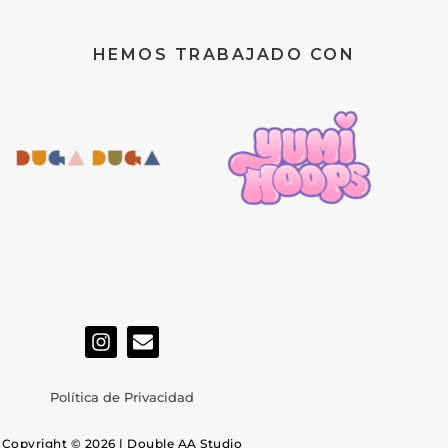
HEMOS TRABAJADO CON
I
E
n
n
s
v
t
e
Política de Privacidad
a
l
g
o
Copyright © 2026 | Double AA Studio