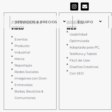
I
E
n
n
s
v
t
e
FOTOGRAFIA &
DISEÑO
SERVICIOS & PRECIOS
EQUIPO
a
l
VIDEO
WEB
g
o
r
p
Usabilidad
a
e
Eventos
Optimizada
m
Producto
Adaptada para PC,
Industrial
Teléfono y Tablet
Marca
Fácil de Usar
Reportajes
Diseños Creativos
Redes Sociales
Con SEO
Imágenes con Dron
Entrevistas
Bodas, Bautizos &
Comuniones