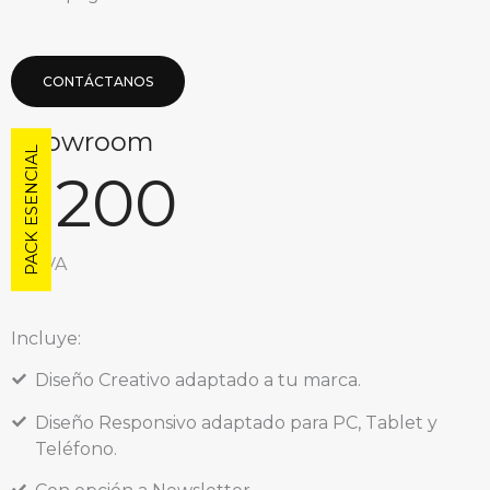
CONTÁCTANOS
Showroom
PACK ESENCIAL
1200
€
sin IVA
Incluye:
Diseño Creativo adaptado a tu marca.
Diseño Responsivo adaptado para PC, Tablet y
Teléfono.