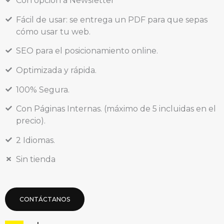
Con opción a Newsletter
Fácil de usar: se entrega un PDF para que sepas
cómo usar tu web.
SEO para el posicionamiento online.
Optimizada y rápida.
100% Segura.
Con Páginas Internas. (máximo de 5 incluidas en el
precio).
2 Idiomas.
Sin tienda
CONTÁCTANOS