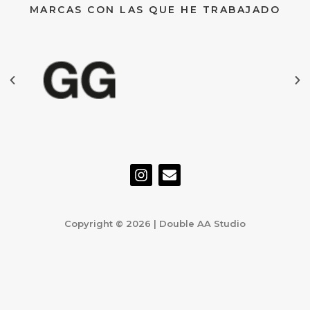
MARCAS CON LAS QUE HE TRABAJADO
I
E
n
n
s
v
t
e
a
l
Copyright © 2026 | Double AA Studio
g
o
r
p
a
e
m